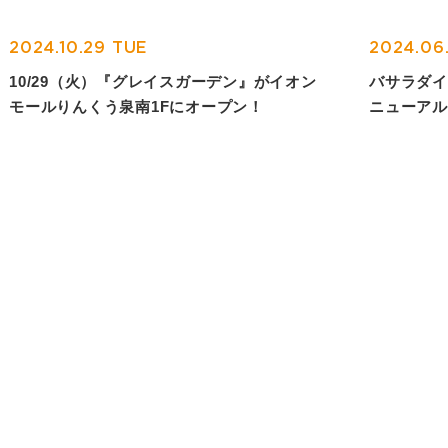
BRAND
2024.10.29 TUE
2024.06
ブランド一覧
10/29（火）『グレイスガーデン』がイオン
バサラダイ
モールりんくう泉南1Fにオープン！
ニューアル
SHOP LIST
店舗情報
NEWS
お知らせ
RECRUIT
採用情報
CONTACT
お問い合わせ